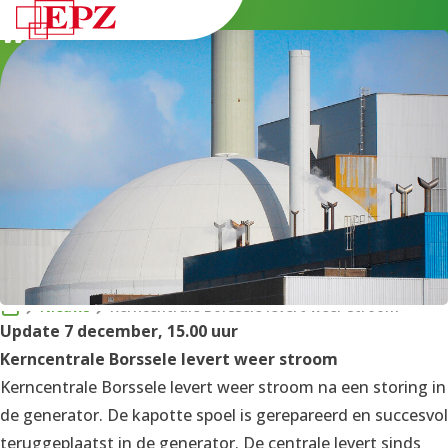
weer stroom
NL
Nieuws
Kerncentrale Borssele levert weer stroom
Update 7 december, 15.00 uur
Kerncentrale Borssele levert weer stroom
Kerncentrale Borssele levert weer stroom na een storing in
de generator. De kapotte spoel is gerepareerd en succesvol
teruggeplaatst in de generator. De centrale levert sinds