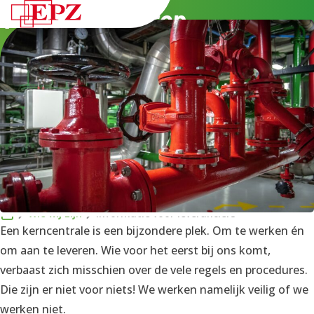
Veiligheid voorop
NL
Wie wij zijn
Informatie voor leveranciers
Een kerncentrale is een bijzondere plek. Om te werken én
om aan te leveren. Wie voor het eerst bij ons komt,
verbaast zich misschien over de vele regels en procedures.
Die zijn er niet voor niets! We werken namelijk veilig of we
werken niet.