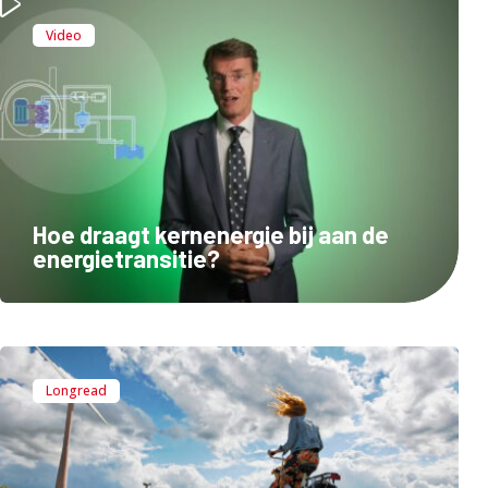
Video
Hoe draagt kernenergie bij aan de
energietransitie?
Longread