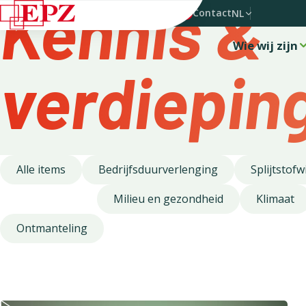
Kennis &
Nieuws
FAQ
Pers
Werken bij EPZ
Contact
NL
Wie wij zijn
verdiepin
Alle items
Bedrijfsduurverlenging
Splijtstofw
Kernenergie
Milieu en gezondheid
Klimaat
Ontmanteling