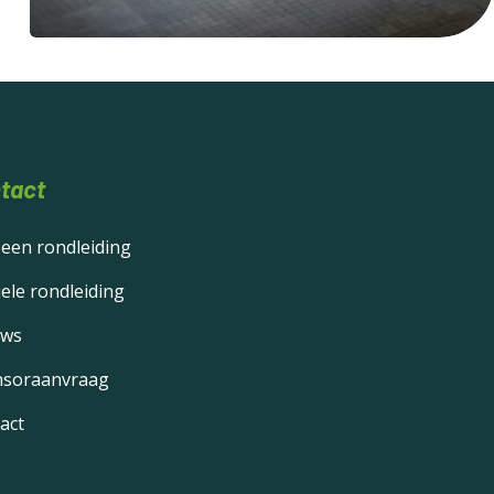
tact
 een rondleiding
uele rondleiding
uws
soraanvraag
act