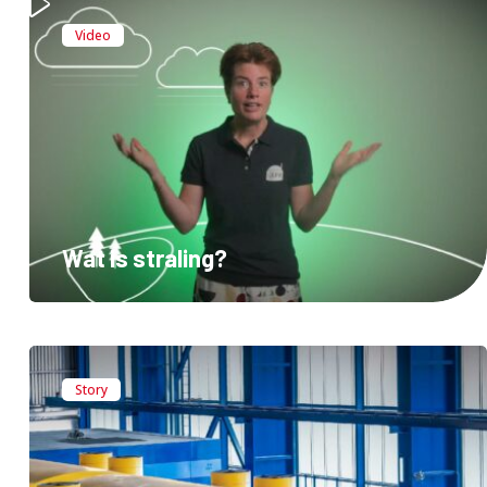
Video
Wat is straling?
Story