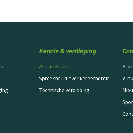
Kennis & verdieping
Con
al
Alle artikelen
Plan
Spreekbeurt over kernernergie
Virt
ging
Technische verdieping
Nie
Spon
Cont