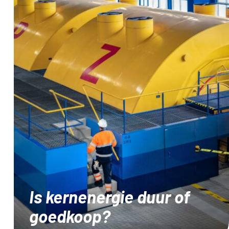
Is kernenergie duur of
goedkoop?